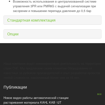
Возможность использования в централизованной системе
управления 3PR или PMR6G с выдачей сигнализации при
засорении и повышении перепада давления до 0,5 бар
Стандартная комплектация
Опции
Наша компания ведет инжиниринговую деятельность на территории
стран СНГ. Мы предлагаем своим клиентам Оборудование от
известных за рубежом производителей и опыт разработки проектов
любой сложности, накопленный более чем за 15 лет.
Публикации
все
Новое видео работы автоматической станции
растаривания материала KAHL KAB 12T