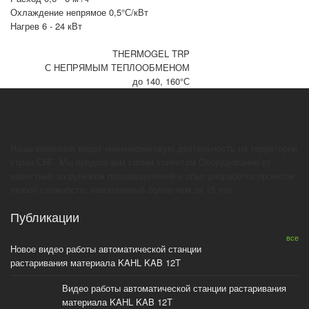
Охлаждение непрямое 0,5°С/кВт
Нагрев 6 - 24 кВт
THERMOGEL TRP
С НЕПРЯМЫМ ТЕПЛООБМЕНОМ
до 140, 160°С
Наша компания ведет инжиниринговую деятельность на территории
стран СНГ. Мы предлагаем своим клиентам Оборудование от
известных за рубежом производителей и опыт разработки проектов
любой сложности, накопленный более чем за 15 лет.
Публикации
все
Новое видео работы автоматической станции
растаривания материала KAHL KAB 12T
Видео работы автоматической станции растаривания
материала KAHL KAB 12T