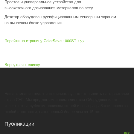
Простое и универсальное устройство для
высокоточного дозирования материалов по весу.
Дозатор оборудован русифицированным сенсорным экраном
на выносном блоке управления.
Перейти на страницу ColorSave 1000ST >>>
Вернуться к списку
Наша компания ведет инжиниринговую деятельность на территории
стран СНГ. Мы предлагаем своим клиентам Оборудование от
известных за рубежом производителей и опыт разработки проектов
любой сложности, накопленный более чем за 15 лет.
Публикации
все