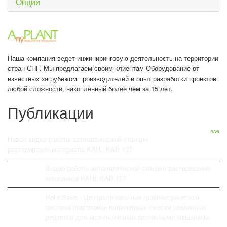
Опции
Наша компания ведет инжиниринговую деятельность на территории
стран СНГ. Мы предлагаем своим клиентам Оборудование от
известных за рубежом производителей и опыт разработки проектов
любой сложности, накопленный более чем за 15 лет.
Публикации
все
Новое видео работы автоматической станции
растаривания материала KAHL KAB 12T
Видео работы автоматической станции растаривания
материала KAHL KAB 12T
PelletSave - Централизованная гравиметрическая
система подготовки полимерных смесей различных
рецептов для использования различными машинами.