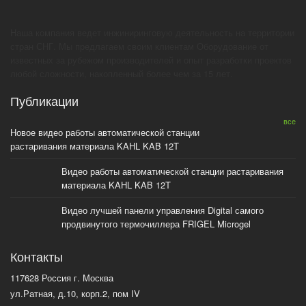
Наша компания ведет инжиниринговую деятельность на территории
стран СНГ. Мы предлагаем своим клиентам Оборудование от
известных за рубежом производителей и опыт разработки проектов
любой сложности, накопленный более чем за 15 лет.
Публикации
все
Новое видео работы автоматической станции
растаривания материала KAHL KAB 12T
Видео работы автоматической станции растаривания
материала KAHL KAB 12T
Видео лучшей панели управления Digital самого
продвинутого термочиллера FRIGEL Microgel
Контакты
117628 Россия г. Москва
ул.Ратная, д.10, корп.2, пом IV